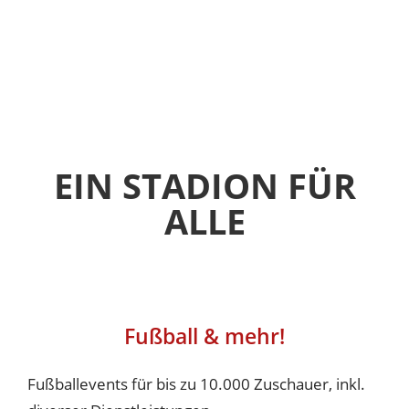
News
Sport
FSV Zwickau
Sport-Event
Event
Firmen – und Privatfeiern
EIN STADION FÜR
Hochzeit im Stadion
ALLE
Meetings und Tagungen
Stadion
Fakten & Geschichte
Stadionführungen
Fußball & mehr!
Mediengalerie
Partner
Fußballevents für bis zu 10.000 Zuschauer, inkl.