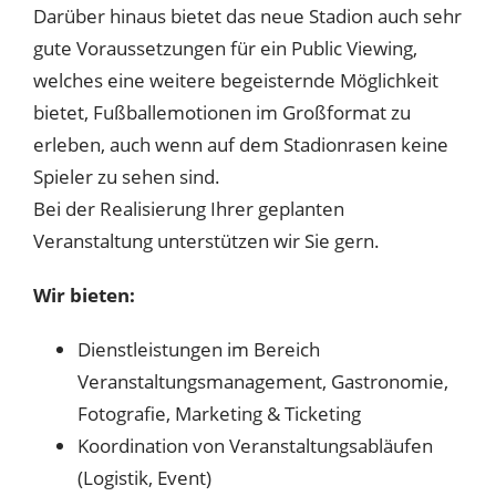
Startseite
Darüber hinaus bietet das neue Stadion auch sehr
News
gute Voraussetzungen für ein Public Viewing,
Sport
welches eine weitere begeisternde Möglichkeit
FSV Zwickau
bietet, Fußballemotionen im Großformat zu
Sport-Event
erleben, auch wenn auf dem Stadionrasen keine
Event
Spieler zu sehen sind.
Firmen – und Privatfeiern
Bei der Realisierung Ihrer geplanten
Veranstaltung unterstützen wir Sie gern.
Hochzeit im Stadion
Meetings und Tagungen
Wir bieten:
Stadion
Dienstleistungen im Bereich
Fakten & Geschichte
Veranstaltungsmanagement, Gastronomie,
Stadionführungen
Fotografie, Marketing & Ticketing
Mediengalerie
Koordination von Veranstaltungsabläufen
Partner
(Logistik, Event)