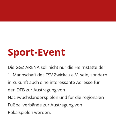
KONTAKT
Ansprechpartner
Sport-Event
Impressum
Kontakt und Anfahrt
Presse
Die GGZ ARENA soll nicht nur die Heimstätte der
AGB
1. Mannschaft des FSV Zwickau e.V. sein, sondern
Datenschutz (DSGVO)
in Zukunft auch eine interessante Adresse für
den DFB zur Austragung von
Nachwuchsländerspielen und für die regionalen
SEITENÜBERSICHT
Fußballverbände zur Austragung von
Pokalspielen werden.